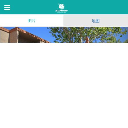
图片
地图
Sanside
8961 N Magnolia Ave,SANTEE,CA 92071
56
(241)
74
12