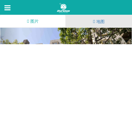
图片
地图
Midvale Plaza
527 Midvale Ave,Los Angeles,CA 90024
70
(283)
171
7