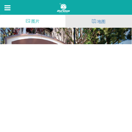
图片
地图
Atrium Court
10965 Strathmore Dr,Los Angeles,CA 90024
28
(169)
129
11