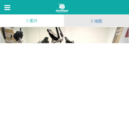
图片
地图
Merridy Court
17830 Merridy St,Northridge,C 91325
76
(41)
73
4