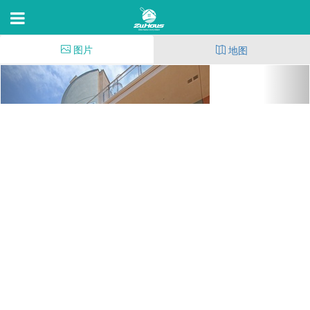
图片
地图
Ocean Village
401 N Coast Hwy,Oceanside,C 92054
4
(241)
13
18