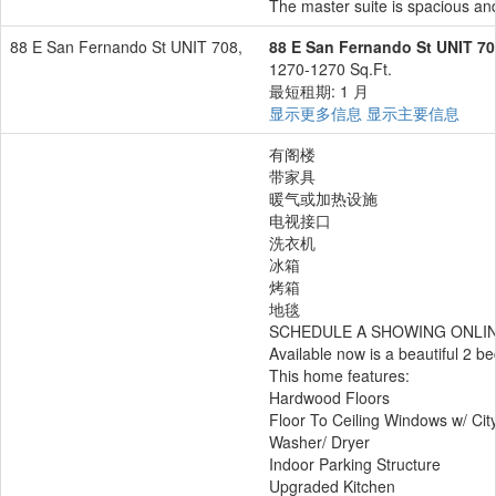
The master suite is spacious and
88 E San Fernando St UNIT 708,
88 E San Fernando St UNIT 70
1270-1270 Sq.Ft.
最短租期: 1 月
显示更多信息
显示主要信息
有阁楼
带家具
暖气或加热设施
电视接口
洗衣机
冰箱
烤箱
地毯
SCHEDULE A SHOWING ONLINE 
Available now is a beautiful 2 
This home features:
Hardwood Floors
Floor To Ceiling Windows w/ Cit
Washer/ Dryer
Indoor Parking Structure
Upgraded Kitchen