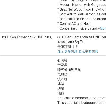
* Modern Kitchen with Gorgeous 
* Beautiful Wood Floor in Livin
* Soft Wall to Wall Carpet in Be
* Beautiful Tile Floor in Bathroo
* Central AC and Heat
* Conveninet Inside Laundry
Mo
88 E San Fernando St UNIT 503,
88 E San Fernando St UNIT 50
1309-1309 Sq.Ft.
最短租期: 1 月
显示更多信息
显示主要信息
有阁楼
带家具
暖气或加热设施
电视接口
洗衣机
冰箱
烤箱
地毯
Fantastic 2 Bedroom/2 Bathroo
This beautiful 2 bedroom/2 bath 