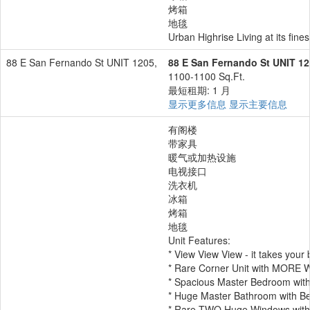
烤箱
地毯
Urban Highrise Living at its fin
88 E San Fernando St UNIT 1205,
88 E San Fernando St UNIT 12
1100-1100 Sq.Ft.
最短租期: 1 月
显示更多信息
显示主要信息
有阁楼
带家具
暖气或加热设施
电视接口
洗衣机
冰箱
烤箱
地毯
Unit Features:
* View View View - it takes your
* Rare Corner Unit with MORE 
* Spacious Master Bedroom wit
* Huge Master Bathroom with Bea
* Rare TWO Huge Windows with 