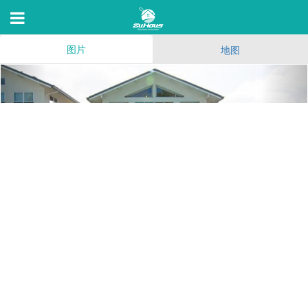
图片
地图
The Markham
20800 Homestead Rd,Cupertino,C 95014
100
(79)
180
5