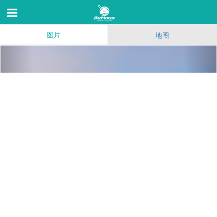
图片
地图
The Landing at Capitola
3045 Capitola Rd,Santa Cruz,C 95062
5
(208)
80
3