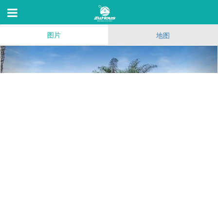
图片
地图
Westside Collection
3165 Sawtelle Blvd,Los Angeles,C 90066
80
(209)
52
16