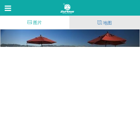
图片
地图
The Bellagio Apartments
345 S Cloverdale Ave,Los Angeles,C 90036
83
(271)
82
11