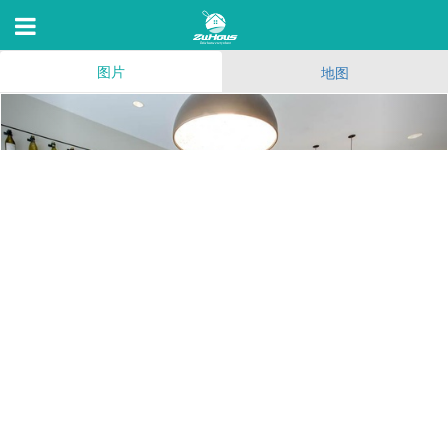
图片
地图
MB360
1200 4th St,San Francisco,C 94158
38
(191)
108
18