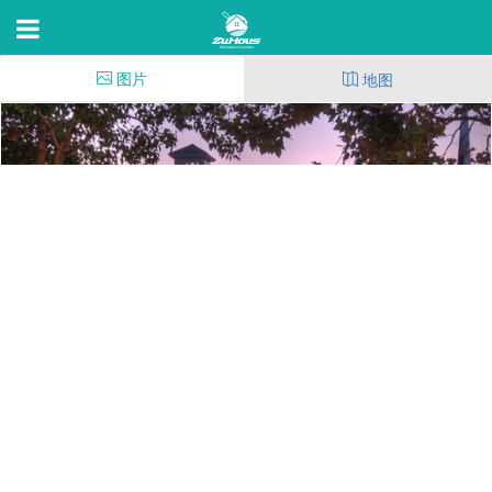
图片
地图
Carmel Landing
11505 Windcrest Ln,San Diego,C 92128
98
(291)
53
18