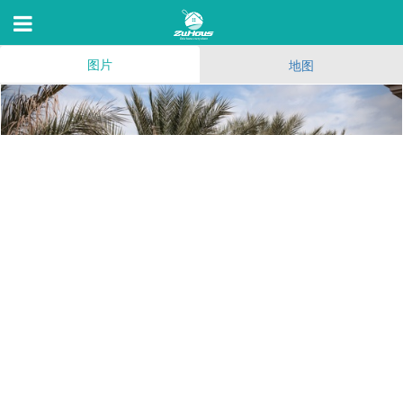
图片
地图
Carmel Pacific Ridge
5945 Linda Vista Rd,San Diego,C 92110
74
(90)
136
4