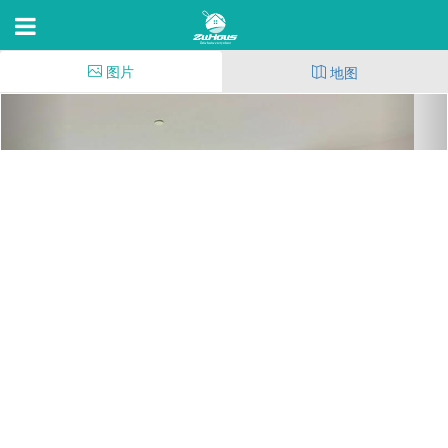
图片
地图
HOM @ West Temple
3221 W Temple St,Los Angeles,C 90026
19
(34)
187
20