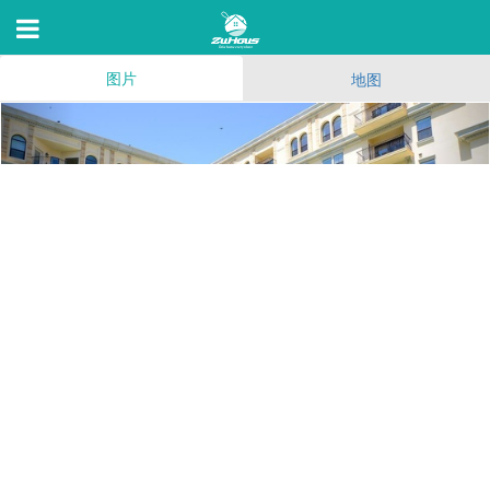
图片
地图
Da Vinci
909 W Temple St,Los Angeles,C 90012
63
(251)
188
3