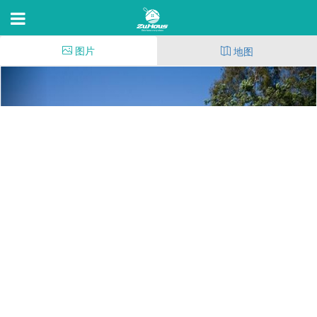
图片
地图
Turtle Rock Vista
3 Rockview,Irvine,C 92612
62
(128)
178
4