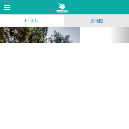
图片
地图
Terra at Mission Trails
7707 Mission Gorge Rd,San Diego,C 92120
14
(56)
66
10