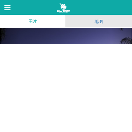
图片
地图
SETA Apartment Homes
7346 Parkway Dr,La Mesa,C 91942
18
(88)
175
13