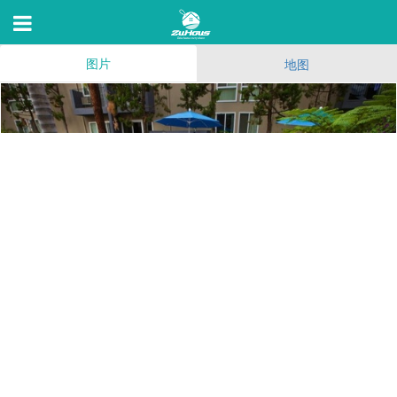
图片
地图
4860 Rolando Ct
San Diego,CA 92115, 92115
98
(156)
165
18