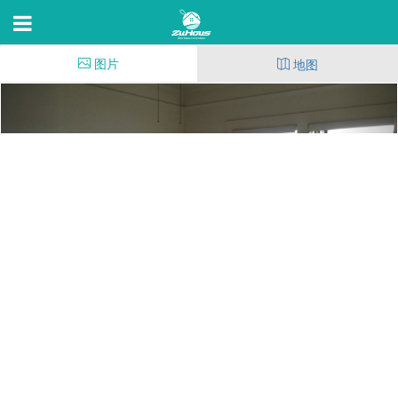
图片
地图
1026 W 22nd St
Los Angeles,CA 90007, 90007
93
(163)
54
1