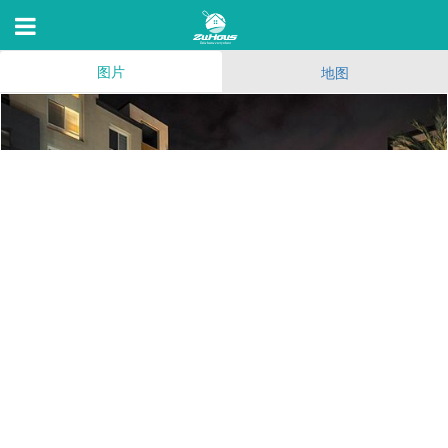
图片
地图
The Kelvin
2850 Kelvin Ave,Irvine,C 92614
26
(196)
190
6